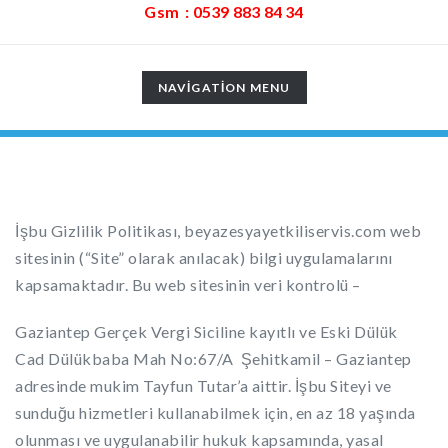
Gsm : 0539 883 84 34
TOGGLE
NAVIGATION MENU
NAVIGATION
İşbu Gizlilik Politikası, beyazesyayetkiliservis.com web
sitesinin (“Site” olarak anılacak) bilgi uygulamalarını
kapsamaktadır. Bu web sitesinin veri kontrolü –
Gaziantep Gerçek Vergi Siciline kayıtlı ve Eski Dülük
Cad Dülükbaba Mah No:67/A Şehitkamil – Gaziantep
adresinde mukim Tayfun Tutar’a aittir. İşbu Siteyi ve
sunduğu hizmetleri kullanabilmek için, en az 18 yaşında
olunması ve uygulanabilir hukuk kapsamında, yasal