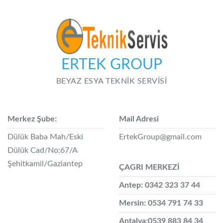
ERTEK GROUP
BEYAZ ESYA TEKNİK SERVİSİ
Merkez Şube:
Mail Adresi
Dülük Baba Mah/Eski
ErtekGroup@gmail.com
Dülük Cad/No:67/A
Şehitkamil/Gaziantep
ÇAGRI MERKEZİ
Antep: 0342 323 37 44
Mersin: 0534 791 74 33
Antalya:0539 883 84 34