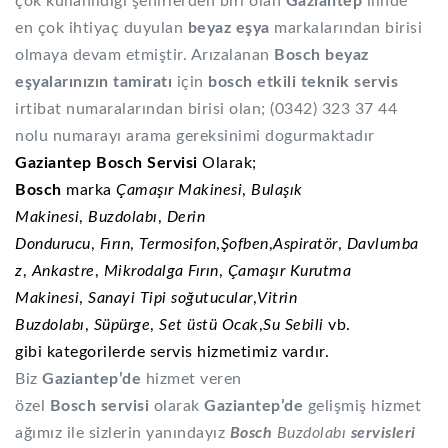
çok kullanıldığı şehirlerden biri olan
Gaziantep
ilinde
en çok ihtiyaç duyulan
beyaz eşya
markalarından birisi
olmaya devam etmiştir. Arızalanan
Bosch beyaz
eşyalarınızın tamiratı
için
bosch etkili teknik servis
irtibat numaralarından birisi olan; (0342) 323 37 44
nolu numarayı arama gereksinimi dogurmaktadır
Gaziantep Bosch Servisi
Olarak;
Bosch
marka
Çamaşır Makinesi
,
Bulaşık
Makinesi
,
Buzdolabı
,
Derin
Dondurucu
,
Fırın
,
Termosifon
,
Şofben
,
Aspiratör
,
Davlumba
z
,
Ankastre
,
Mikrodalga Fırın
,
Çamaşır Kurutma
Makinesi
,
Sanayi Tipi soğutucular
,
Vitrin
Buzdolabı
,
Süpürge
,
Set üstü Ocak
,
Su Sebili
vb.
gibi kategorilerde servis hizmetimiz vardır.
Biz
Gaziantep’de
hizmet veren
özel
Bosch servisi
olarak
Gaziantep’de
gelişmiş hizmet
ağımız ile sizlerin yanındayız
Bosch
Buzdolabı
servisleri